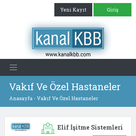
Yeni Kayıt
Giriş
Vakıf Ve Özel Hastaneler
Anasayfa
- Vakıf Ve Özel Hastaneler
Elif İşitme Sistemleri