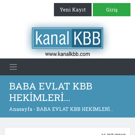
Yeni Kayıt
Giriş
BABA EVLAT KBB
HEKİMLERİ...
Anasayfa
- BABA EVLAT KBB HEKİMLERİ...