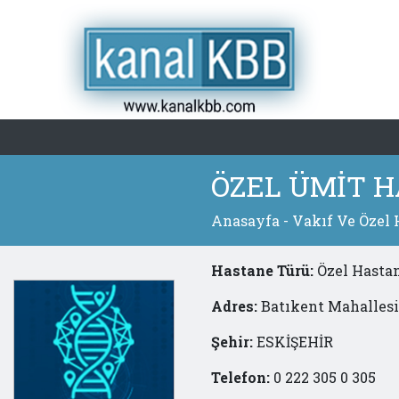
ÖZEL ÜMİT 
Anasayfa
-
Vakıf Ve Özel 
Hastane Türü:
Özel Hasta
Adres:
Batıkent Mahallesi
Şehir:
ESKİŞEHİR
Telefon:
0 222 305 0 305