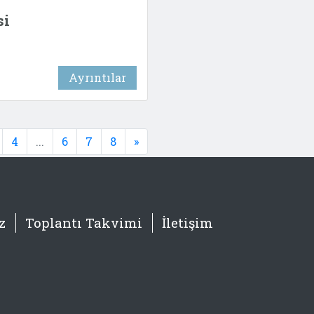
si
Ayrıntılar
4
...
6
7
8
»
z
Toplantı Takvimi
İletişim