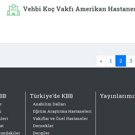
Vehbi Koç Vakfı Amerikan Hastane
«
1
2
3
BB
Türkiye'de KBB
Yayınlarımı
r
Anabilim Dalları
i
Eğitim Araştırma Hastaneleri
leri
Vakıflar ve Özel Hastaneler
at
Dernekler
nundakiler
Dergiler