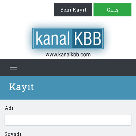
Yeni Kayıt
Giriş
Kayıt
Adı
Soyadı