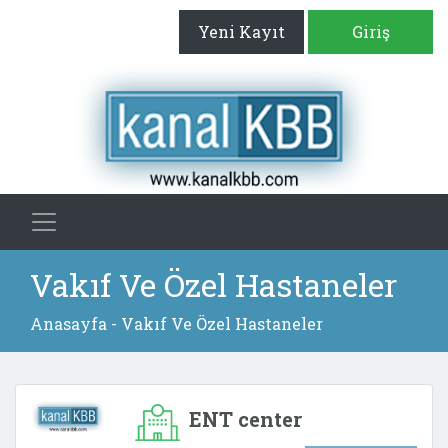
Yeni Kayıt
Giriş
Vakıf Ve Özel Hastaneler
Anasayfa
- Vakıf Ve Özel Hastaneler
ENT center