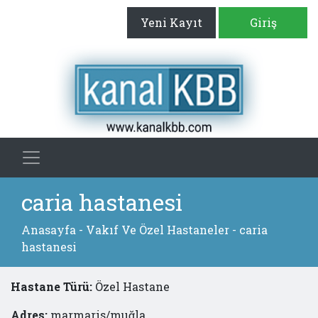
Yeni Kayıt
Giriş
caria hastanesi
Anasayfa
-
Vakıf Ve Özel Hastaneler
- caria
hastanesi
Hastane Türü:
Özel Hastane
Adres:
marmaris/muğla