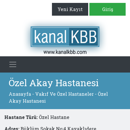
Yeni Kayıt
Giriş
Özel Akay Hastanesi
Anasayfa
-
Vakıf Ve Özel Hastaneler
- Özel
Akay Hastanesi
Hastane Türü:
Özel Hastane
Adres:
Büklüm Sokak No:4 Kavaklıdere