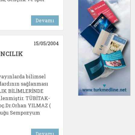
Devamı
15/05/2004
INCILIK
 yayınlarda bilimsel
ndardının sağlanması
ĞLIK BİLİMLERİNDE
enmiştir. TÜBİTAK-
ç.Dr.Orhan YILMAZ (
lduğu Sempozyum
Devamı