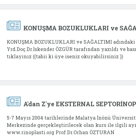
KONUŞMA BOZUKLUKLARI ve SAĞA
KONUŞMA BOZUKLUKLARI ve SAĞALTIMI adındaki 
Yrd.Doç.Dr.İskender ÖZGÜR tarafından yazıldı ve basıld
tıklayınız ((tabii ki üye iseniz okuyabilirsiniz ))
A'dan Z'ye EKSTERNAL SEPTORİNO
5-7 Mayıs 2004 tarihlerinde Malatya İnönü Üniversit
Merkezinde gerçekleştirilecek olan kurs ile ilgili ayr
www.rinoplasti.org Prof.Dr.Orhan ÖZTURAN