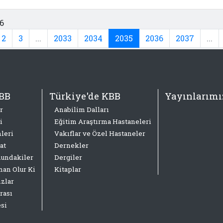
6
2
3
...
2033
2034
2035
2036
2037
...
BB
Türkiye'de KBB
Yayınlarımı
r
Anabilim Dalları
i
Eğitim Araştırma Hastaneleri
leri
Vakıflar ve Özel Hastaneler
at
Dernekler
nundakiler
Dergiler
an Olur Ki
Kitaplar
ızlar
rası
esi