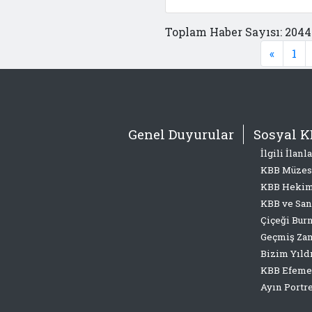
Toplam Haber Sayısı: 2044
«
1
Genel Duyurular
Sosyal K
İlgili İlanla
KBB Müzes
KBB Hekim
KBB ve San
Çiçeği Bur
Geçmiş Zam
Bizim Yıld
KBB Efeme
Ayın Portr