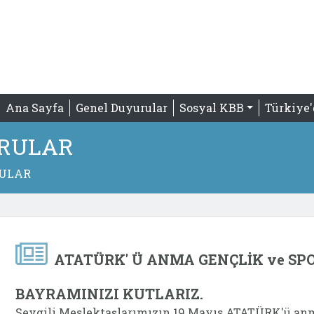
Ana Sayfa
Genel Duyurular
Sosyal KBB
Türkiye
RULAR
RULAR
ATATÜRK' Ü ANMA GENÇLİK ve SP
BAYRAMINIZI KUTLARIZ.
Sevgili Meslektaşlarımızın 19 Mayıs ATATÜRK'ü anm