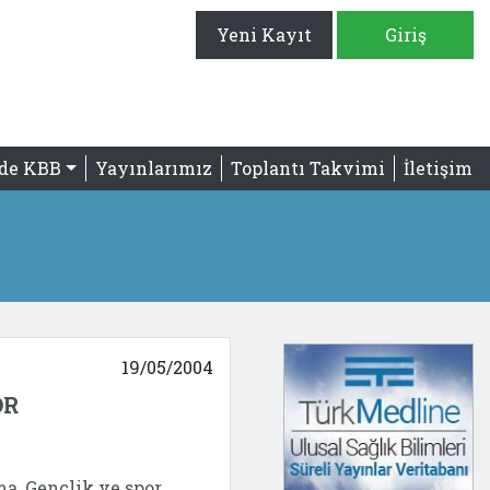
Yeni Kayıt
Giriş
'de KBB
Yayınlarımız
Toplantı Takvimi
İletişim
19/05/2004
OR
a, Gençlik ve spor