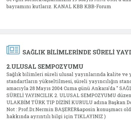
bayramını kutlarız. KANAL KBB KBB-Forum
SAĞLIK BİLİMLERİNDE SÜRELİ YAY
2.ULUSAL SEMPOZYUMU
Sağlık bilimleri süreli ulusal yayınlarında kalite ve
standartların yükseltilmesi, süreli yayıncılığın sta
amacıyla 28 Mayıs 2004 Cuma günü Ankara'da " SA
SÜRELİ YAYINCILIK 2. ULUSAL SEMPOZYUMU düzenl
ULAKBİM TÜRK TIP DİZİNİ KURULU adına Başkan Do
Not : Prof.Dr.Nermin BAŞERER&aposin konuşmacı o
hakkında ayrıntılı bilgi için TIKLAYINIZ )