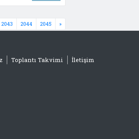
2043
2044
2045
»
z
Toplantı Takvimi
İletişim