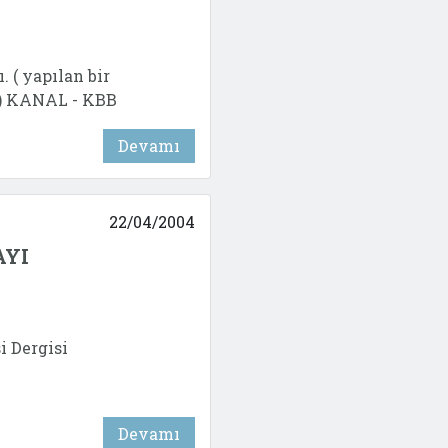
 ( yapılan bir
z ) KANAL - KBB
Devamı
22/04/2004
AYI
i Dergisi
Devamı